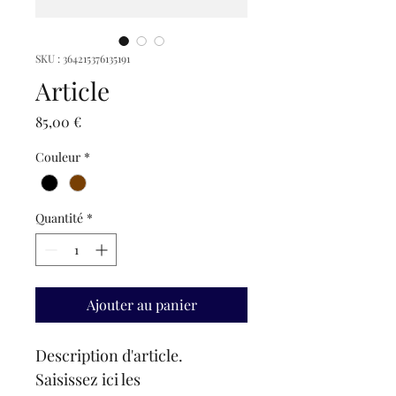
SKU : 364215376135191
Article
Prix
85,00 €
Couleur
*
Quantité
*
Ajouter au panier
Description d'article. 
Saisissez ici les 